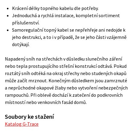
Krácení délky topného kabelu dle potřeby.
Jednoduchá a rychlá instalace, kompletní sortiment
příslušenství.
Samoregulační topný kabel se nepřehřeje ani nedojde k
jeho destrukci, a to i v případě, že se jeho části vzájemně
dotýkají.
Napadený sníh na střechách v důsledku slunečního záření
nebo tepla prostupujícího střešní konstrukcí odtává. Pokud
roztátý sníh odtéká na okraj střechy nebo studených okapů
může začít mrznout. Konečným důsledkem jsou zamrznuté
a neprůchodné okapové žlaby nebo vytvoření nebezpečných
rampouchů. Při oblevě dochází k zatečení do podkrovních
místností nebo venkovních fasád domů.
Soubory ke stažení
Katalog G-Trace