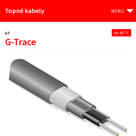
Topné kabely
MENU
do 60 °C
GT
G-Trace