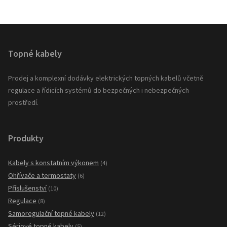
Topné kabely
Prodej a komplexní dodávky elektrických topných kabelů včetně
regulace a řídicích systémů do bezpečných i nebezpečných
prostředí.
Produkty
Kabely s konstatním výkonem
(4)
Ohřívače a termostaty
(6)
Příslušenství
(10)
Regulace
(8)
Samoregulační topné kabely
(12)
Sériové topné kabely
(5)