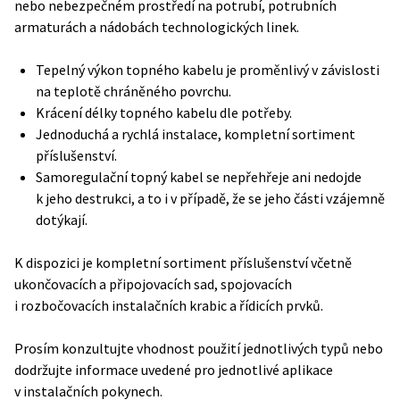
nebo nebezpečném prostředí na potrubí, potrubních
armaturách a nádobách technologických li­nek.
Tepelný výkon topného kabelu je proměnlivý v závislosti
na teplotě chráněného povrchu.
Krácení délky topného kabelu dle potřeby.
Jednoduchá a rychlá instalace, kompletní sortiment
příslušenství.
Samoregulační topný kabel se nepřehřeje ani nedojde
k jeho destrukci, a to i v případě, že se jeho části vzájemně
dotýkají.
K dispozici je kompletní sortiment příslušenství včetně
ukončovacích a připojovacích sad, spojovacích
i rozbočovacích instalačních krabic a řídicích prvků.
Prosím konzultujte vhodnost použití jednotlivých typů nebo
dodržujte informace uvedené pro jednotlivé aplikace
v instalačních pokynech.