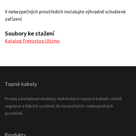
V nebezpečných prostředích instalujte výhradně schválené
zařízení.
Soubory ke stažení
Katalog Freezstop Ultimo
Topné kabely
Prodej a komplexní dodávky elektrických topných kabelů včetně
regulace a řídicích systémů do bezpečných i nebezpečných
prostředí.
Produkty