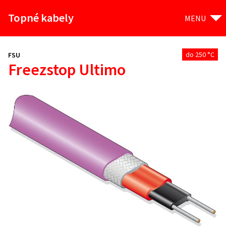
Topné kabely
MENU
do 250 °C
FSU
Freezstop Ultimo