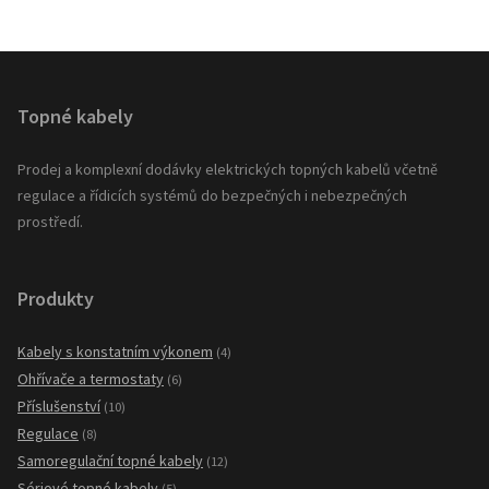
Topné kabely
Prodej a komplexní dodávky elektrických topných kabelů včetně
regulace a řídicích systémů do bezpečných i nebezpečných
prostředí.
Produkty
Kabely s konstatním výkonem
(4)
Ohřívače a termostaty
(6)
Příslušenství
(10)
Regulace
(8)
Samoregulační topné kabely
(12)
Sériové topné kabely
(5)