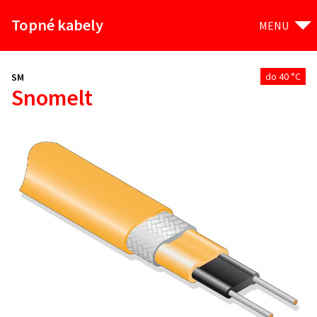
Topné kabely
MENU
do 40 °C
SM
Snomelt