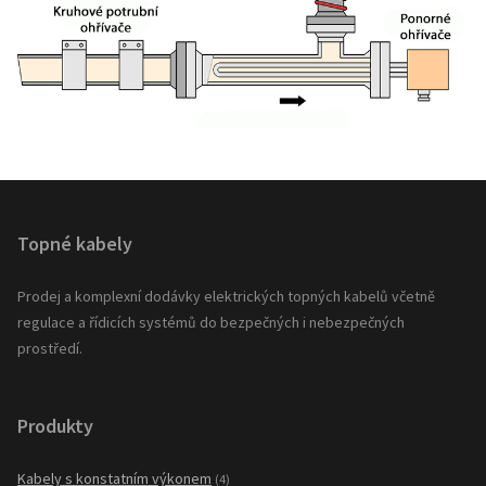
Topné kabely
Prodej a komplexní dodávky elektrických topných kabelů včetně
regulace a řídicích systémů do bezpečných i nebezpečných
prostředí.
Produkty
Kabely s konstatním výkonem
(4)